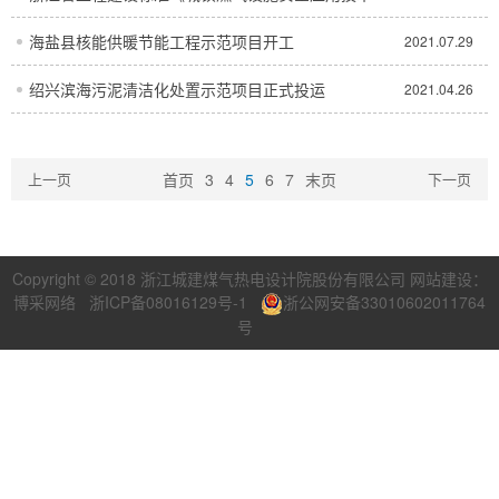
准》正式发布
海盐县核能供暖节能工程示范项目开工
2021.07.29
绍兴滨海污泥清洁化处置示范项目正式投运
2021.04.26
上一页
首页
3
4
5
6
7
末页
下一页
Copyright © 2018 浙江城建煤气热电设计院股份有限公司 网站建设：
博采网络
浙ICP备08016129号-1
浙公网安备33010602011764
号